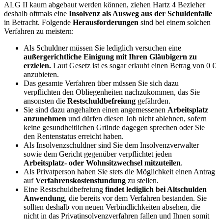
ALG II kaum abgebaut werden können, ziehen Hartz 4 Bezieher
deshalb oftmals eine
Insolvenz als Ausweg aus der Schuldenfalle
in Betracht. Folgende
Herausforderungen
sind bei einem solchen
Verfahren zu meistern:
Als Schuldner müssen Sie lediglich versuchen eine
außergerichtliche Einigung mit Ihren Gläubigern zu
erzielen.
Laut Gesetz ist es sogar erlaubt einen Betrag von 0 €
anzubieten.
Das gesamte Verfahren über müssen Sie sich dazu
verpflichten den Obliegenheiten nachzukommen, das Sie
ansonsten die
Restschuldbefreiung
gefährden.
Sie sind dazu angehalten einen angemessenen
Arbeitsplatz
anzunehmen
und dürfen diesen Job nicht ablehnen, sofern
keine gesundheitlichen Gründe dagegen sprechen oder Sie
den Rentenstatus erreicht haben.
Als Insolvenzschuldner sind Sie dem Insolvenzverwalter
sowie dem Gericht gegenüber verpflichtet jeden
Arbeitsplatz- oder Wohnsitzwechsel mitzuteilen
.
Als Privatperson haben Sie stets die Möglichkeit einen Antrag
auf
Verfahrenskostenstundung
zu stellen.
Eine Restschuldbefreiung
findet lediglich bei Altschulden
Anwendung
, die bereits vor dem Verfahren bestanden. Sie
sollten deshalb von neuen Verbindlichkeiten absehen, die
nicht in das Privatinsolvenzverfahren fallen und Ihnen somit