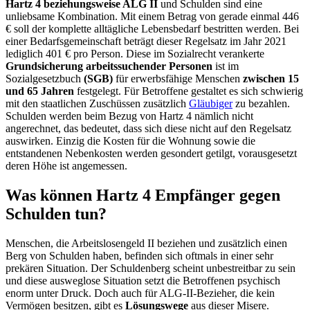
Hartz 4 beziehungsweise ALG II
und Schulden sind eine
unliebsame Kombination. Mit einem Betrag von gerade einmal 446
€ soll der komplette alltägliche Lebensbedarf bestritten werden. Bei
einer Bedarfsgemeinschaft beträgt dieser Regelsatz im Jahr 2021
lediglich 401 € pro Person. Diese im Sozialrecht verankerte
Grundsicherung arbeitssuchender Personen
ist im
Sozialgesetzbuch
(SGB)
für erwerbsfähige Menschen
zwischen 15
und 65 Jahren
festgelegt. Für Betroffene gestaltet es sich schwierig
mit den staatlichen Zuschüssen zusätzlich
Gläubiger
zu bezahlen.
Schulden werden beim Bezug von Hartz 4 nämlich nicht
angerechnet, das bedeutet, dass sich diese nicht auf den Regelsatz
auswirken. Einzig die Kosten für die Wohnung sowie die
entstandenen Nebenkosten werden gesondert getilgt, vorausgesetzt
deren Höhe ist angemessen.
Was können Hartz 4 Empfänger gegen
Schulden tun?
Menschen, die Arbeitslosengeld II beziehen und zusätzlich einen
Berg von Schulden haben, befinden sich oftmals in einer sehr
prekären Situation. Der Schuldenberg scheint unbestreitbar zu sein
und diese ausweglose Situation setzt die Betroffenen psychisch
enorm unter Druck. Doch auch für ALG-II-Bezieher, die kein
Vermögen besitzen, gibt es
Lösungswege
aus dieser Misere.