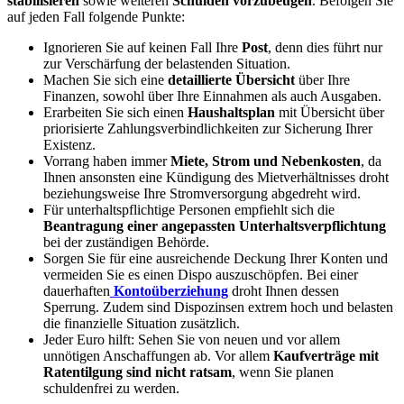
stabilisieren
sowie weiteren
Schulden vorzubeugen
. Befolgen Sie
auf jeden Fall folgende Punkte:
Ignorieren Sie auf keinen Fall Ihre
Post
, denn dies führt nur
zur Verschärfung der belastenden Situation.
Machen Sie sich eine
detaillierte Übersicht
über Ihre
Finanzen, sowohl über Ihre Einnahmen als auch Ausgaben.
Erarbeiten Sie sich einen
Haushaltsplan
mit Übersicht über
priorisierte Zahlungsverbindlichkeiten zur Sicherung Ihrer
Existenz.
Vorrang haben immer
Miete, Strom und Nebenkosten
, da
Ihnen ansonsten eine Kündigung des Mietverhältnisses droht
beziehungsweise Ihre Stromversorgung abgedreht wird.
Für unterhaltspflichtige Personen empfiehlt sich die
Beantragung einer angepassten Unterhaltsverpflichtung
bei der zuständigen Behörde.
Sorgen Sie für eine ausreichende Deckung Ihrer Konten und
vermeiden Sie es einen Dispo auszuschöpfen. Bei einer
dauerhaften
Kontoüberziehung
droht Ihnen dessen
Sperrung. Zudem sind Dispozinsen extrem hoch und belasten
die finanzielle Situation zusätzlich.
Jeder Euro hilft: Sehen Sie von neuen und vor allem
unnötigen Anschaffungen ab. Vor allem
Kaufverträge mit
Ratentilgung sind nicht ratsam
, wenn Sie planen
schuldenfrei zu werden.