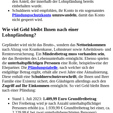
den Anteil, der innerhalb der Lohnpfändung bereits
einbehalten wurde.
Schuldnern wird empfohlen, ihr Konto in ein sogenanntes
Pfändungsschutzkonto
umzuwandeln
, damit das Konto
nicht gesperrt wird.
Wie viel Geld bleibt Ihnen nach einer
Lohnpfändung?
Gepfändet wird nicht das Brutto-, sondern das
Nettoeinkommen
nach Abzug von Krankenkasse, Lohnsteuer sowie Arbeitslosen- und
Rentenversicherung. Ein
Mindestbetrag muss vorhanden sein
,
der das Bestreiten des Lebensunterhalts ermöglicht. Ebenso spielen
die
unterhaltspflichtigen Personen
eine Rolle, beispielsweise der
Ehepartner. Die
Pfändungstabelle
, nach welcher sich der
endgültige Betrag ergibt, erhält alle zwei Jahre eine Aktualisierung.
Diese enthält eine
Schuldnerschutzvorschrift
, die Ihnen und Ihrer
Familie eine Existenz sichert, den Gläubigern allerdings auch den
Zugriff auf Ihr Einkommen
ermöglicht. So viel Geld bleibt Ihnen
nach einer Pfändung:
Stand 1. Juli 2023:
1.409,99 Euro Grundfreibetrag
Der Freibetrag wird je nach Anzahl unterhaltspflichtiger
Personen erhöht (ca. 1.939,99 € Grundfreibetrag bei einer, ca.
2.229,99 € bei zwei unterhaltsberechtigten Personen).