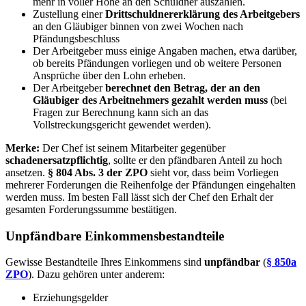
mehr in voller Höhe an den Schuldner auszahlen.
Zustellung einer
Drittschuldnererklärung des Arbeitgebers
an den Gläubiger binnen von zwei Wochen nach
Pfändungsbeschluss
Der Arbeitgeber muss einige Angaben machen, etwa darüber,
ob bereits Pfändungen vorliegen und ob weitere Personen
Ansprüche über den Lohn erheben.
Der Arbeitgeber
berechnet den Betrag, der an den
Gläubiger des Arbeitnehmers gezahlt werden muss
(bei
Fragen zur Berechnung kann sich an das
Vollstreckungsgericht gewendet werden).
Merke:
Der Chef ist seinem Mitarbeiter gegenüber
schadenersatzpflichtig
, sollte er den pfändbaren Anteil zu hoch
ansetzen.
§ 804 Abs. 3 der ZPO
sieht vor, dass beim Vorliegen
mehrerer Forderungen die Reihenfolge der Pfändungen eingehalten
werden muss. Im besten Fall lässt sich der Chef den Erhalt der
gesamten Forderungssumme bestätigen.
Unpfändbare Einkommensbestandteile
Gewisse Bestandteile Ihres Einkommens sind
unpfändbar
(
§ 850a
ZPO
). Dazu gehören unter anderem:
Erziehungsgelder