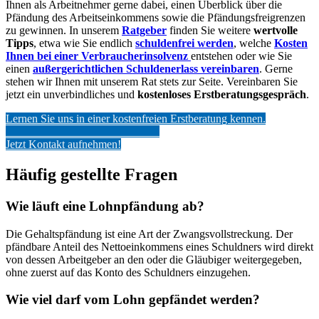
Ihnen als Arbeitnehmer gerne dabei, einen Überblick über die
Pfändung des Arbeitseinkommens sowie die Pfändungsfreigrenzen
zu gewinnen. In unserem
Ratgeber
finden Sie weitere
wertvolle
Tipps
, etwa wie Sie endlich
schuldenfrei werden
, welche
Kosten
Ihnen bei einer Verbraucherinsolvenz
entstehen oder wie Sie
einen
außergerichtlichen Schuldenerlass vereinbaren
. Gerne
stehen wir Ihnen mit unserem Rat stets zur Seite. Vereinbaren Sie
jetzt ein unverbindliches und
kostenloses Erstberatungsgespräch
.
Lernen Sie uns in einer kostenfreien Erstberatung kennen.
___________________________
Jetzt Kontakt aufnehmen!
Häufig gestellte Fragen
Wie läuft eine Lohnpfändung ab?
Die Gehaltspfändung ist eine Art der Zwangsvollstreckung. Der
pfändbare Anteil des Nettoeinkommens eines Schuldners wird direkt
von dessen Arbeitgeber an den oder die Gläubiger weitergegeben,
ohne zuerst auf das Konto des Schuldners einzugehen.
Wie viel darf vom Lohn gepfändet werden?