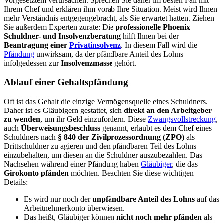
Vorgesetztem verursachen. Sprechen Sie daher im besten Fall mit
Ihrem Chef und erklären ihm vorab Ihre Situation. Meist wird Ihnen
mehr Verständnis entgegengebracht, als Sie erwartet hatten. Ziehen
Sie außerdem Experten zurate: Die
professionelle Phoenix
Schuldner- und Insolvenzberatung
hilft Ihnen bei der
Beantragung einer
Privatinsolvenz
. In diesem Fall wird die
Pfändung
unwirksam, da der pfändbare Anteil des Lohns
infolgedessen zur
Insolvenzmasse
gehört.
Ablauf einer Gehaltspfändung
Oft ist das Gehalt die einzige Vermögensquelle eines Schuldners.
Daher ist es Gläubigern gestattet, sich
direkt an den Arbeitgeber
zu wenden
, um ihr Geld einzufordern. Diese
Zwangsvollstreckung
,
auch
Überweisungsbeschluss
genannt, erlaubt es dem Chef eines
Schuldners nach
§ 840 der Zivilprozessordnung (ZPO)
als
Drittschuldner zu agieren und den pfändbaren Teil des Lohns
einzubehalten, um diesen an die Schuldner auszubezahlen. Das
Nachsehen während einer Pfändung haben
Gläubiger
, die das
Girokonto pfänden
möchten. Beachten Sie diese wichtigen
Details:
Es wird nur noch der
unpfändbare Anteil des Lohns
auf das
Arbeitnehmerkonto überwiesen.
Das heißt, Gläubiger können
nicht noch mehr pfänden
als