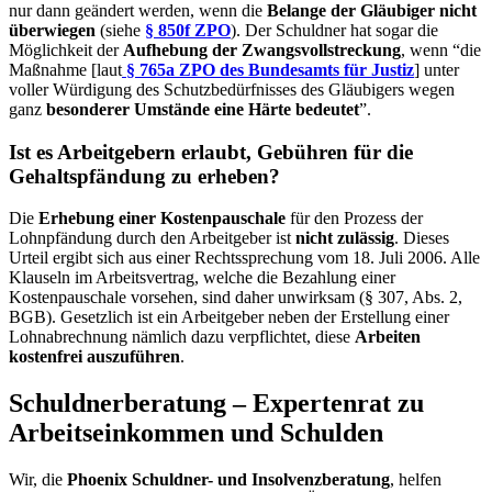
nur dann geändert werden, wenn die
Belange der Gläubiger nicht
überwiegen
(siehe
§ 850f ZPO
). Der Schuldner hat sogar die
Möglichkeit der
Aufhebung der Zwangsvollstreckung
, wenn “die
Maßnahme [laut
§ 765a ZPO des Bundesamts für Justiz
] unter
voller Würdigung des Schutzbedürfnisses des Gläubigers wegen
ganz
besonderer Umstände eine Härte bedeutet
”.
Ist es Arbeitgebern erlaubt, Gebühren für die
Gehaltspfändung zu erheben?
Die
Erhebung einer Kostenpauschale
für den Prozess der
Lohnpfändung durch den Arbeitgeber ist
nicht zulässig
. Dieses
Urteil ergibt sich aus einer Rechtssprechung vom 18. Juli 2006. Alle
Klauseln im Arbeitsvertrag, welche die Bezahlung einer
Kostenpauschale vorsehen, sind daher unwirksam (§ 307, Abs. 2,
BGB). Gesetzlich ist ein Arbeitgeber neben der Erstellung einer
Lohnabrechnung nämlich dazu verpflichtet, diese
Arbeiten
kostenfrei auszuführen
.
Schuldnerberatung – Expertenrat zu
Arbeitseinkommen und Schulden
Wir, die
Phoenix Schuldner- und Insolvenzberatung
, helfen