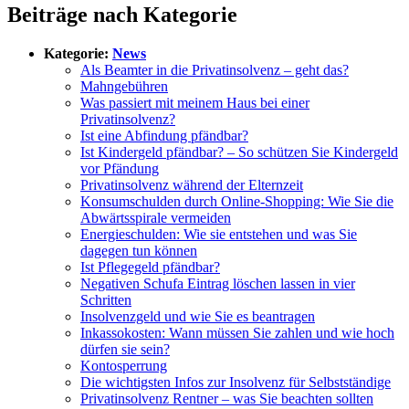
Beiträge nach Kategorie
Kategorie:
News
Als Beamter in die Privatinsolvenz – geht das?
Mahngebühren
Was passiert mit meinem Haus bei einer
Privatinsolvenz?
Ist eine Abfindung pfändbar?
Ist Kindergeld pfändbar? – So schützen Sie Kindergeld
vor Pfändung
Privatinsolvenz während der Elternzeit
Konsumschulden durch Online-Shopping: Wie Sie die
Abwärtsspirale vermeiden
Energieschulden: Wie sie entstehen und was Sie
dagegen tun können
Ist Pflegegeld pfändbar?
Negativen Schufa Eintrag löschen lassen in vier
Schritten
Insolvenzgeld und wie Sie es beantragen
Inkassokosten: Wann müssen Sie zahlen und wie hoch
dürfen sie sein?
Kontosperrung
Die wichtigsten Infos zur Insolvenz für Selbstständige
Privatinsolvenz Rentner – was Sie beachten sollten